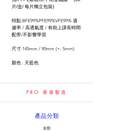
片/盒/ 每片獨立包裝)
特點:BFE99%PFE99%VFE99% 過
濾率 / 高透氣度 / 有助上課長時間
配带/不影響學習
尺寸:145mm / 90mm (+- 5mm)
顏色 : 天藍色
PRO 香港製造
產品分類
全部