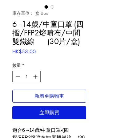
庫存單位： 盒 Box
6 --14歲/中童口罩-(四
摺/FFP2熔噴布/中間
雙鐵線 (30片/盒)
價
HK$53.00
格
數量
*
新增至購物車
立即購買
適合6 --14歲/中童口罩-(四
摺/FFP2熔噴布/中間雙鐵線 (30